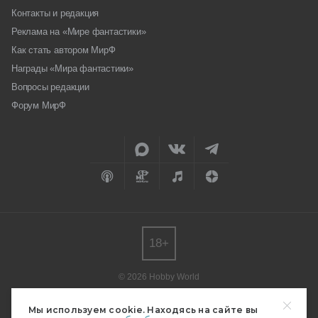
Контакты и редакция
Реклама на «Мире фантастики»
Как стать автором МирФ
Награды «Мира фантастики»
Вопросы редакции
Форум МирФ
18+
© 2026 Hobby World
Любое использование материалов допускается только с согласия
редакции.
Мы используем cookie. Находясь на сайте вы