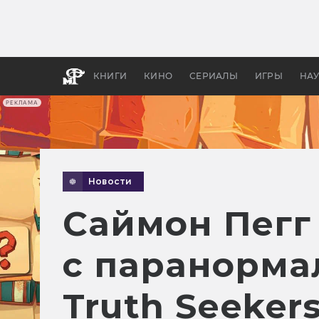
Как с
фильм
бы «В
КНИГИ
КИНО
СЕРИАЛЫ
ИГРЫ
НА
РЕКЛАМА
Новости
Саймон Пегг
с паранорма
Truth Seeker