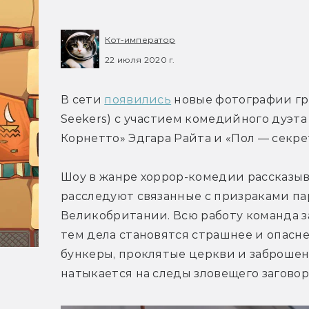
Кот-император
22 июля 2020 г.
В сети 
появились
 новые фотографии гр
Seekers) с участием комедийного дуэта
Корнетто» Эдгара Райта и «Пол — секр
Шоу в жанре хоррор-комедии рассказыв
расследуют связанные с призраками па
Великобритании. Всю работу команда за
тем дела становятся страшнее и опасн
бункеры, проклятые церкви и заброшен
натыкается на следы зловещего заговор