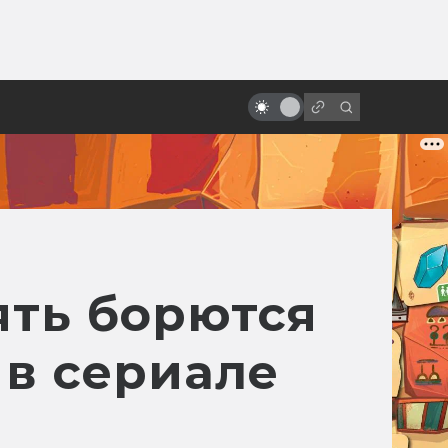
от
ять борются
в сериале