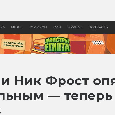
оздавались «Страшилы»:
«Одиссея» Нолана: что эт
, без которого не было
фильм сделал с Гомером и
ластелина колец»
Древней Грецией
УКА
МИРЫ
КОМИКСЫ
ФАН
ЖУРНАЛ
ПОДКАСТЫ
 и Ник Фрост оп
льным — теперь 
s