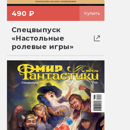
490 ₽
Купить
Спецвыпуск
«Настольные
ролевые игры»