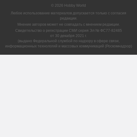
© 2026 Hobby World
Любое использование материалов допускается только с согласия
редакции.
Мнение авторов может не совпадать с мнением редакции.
Свидетельство о регистрации СМИ серия Эл № ФС77-82485
от 30 декабря 2021 г.
(выдано Федеральной службой по надзору в сфере связи,
информационных технологий и массовых коммуникаций (Роскомнадзор)