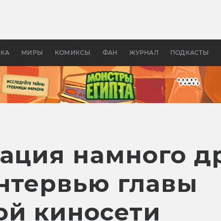
 фильмы смотреть в
Как создавались «Страшил
те 2026? В мире —
фильм, без которого не б
липсис, в России —
бы «Властелина колец»
ие комедии
УКА
МИРЫ
КОМИКСЫ
ФАН
ЖУРНАЛ
ПОДКАСТЫ
уация намного д
интервью главы
й киносети