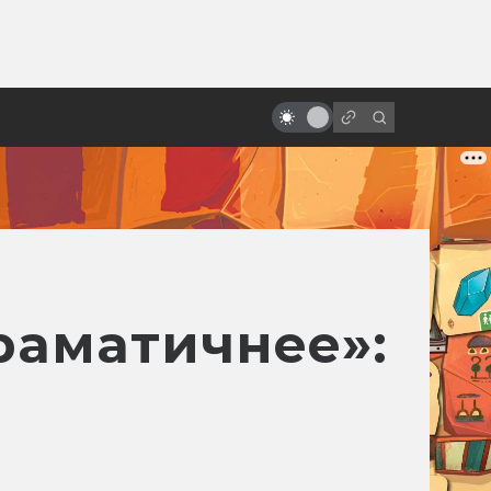
ы»:
ыло
Когда мне будет девяносто, я
хочу быть как Кристофер Ли
раматичнее»: