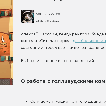
Кот-император
23 августа 2022 г.
Алексей Васясин, гендиректор Объедин
кино» и «Синема парк»), 
дал большое и
состоянии пребывает кинотеатральная 
Выбрали главное из его заявлений.
О работе с голливудскими ко
Сейчас «ситуация намного драматич