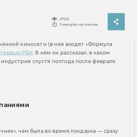
2706
3 минуты на чтение
ённой киносети (в неё входят «Формула 
нтервью РБК
. В нём он рассказал, в каком 
индустрия спустя полгода после февраля.
мпаниями
нее», чем была во время локдауна — сразу 