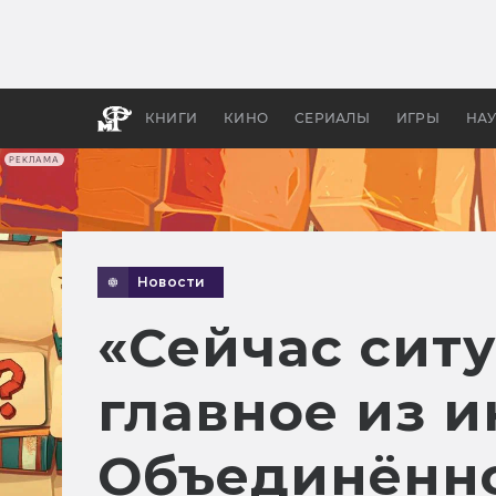
Какие
авгус
апока
детск
КНИГИ
КИНО
СЕРИАЛЫ
ИГРЫ
НА
РЕКЛАМА
Новости
«Сейчас сит
главное из 
Объединённо