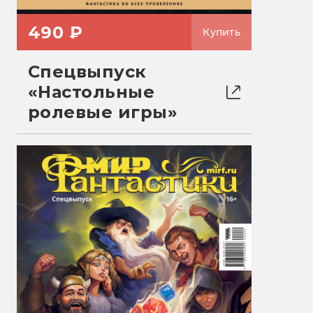
490 ₽
Купить
Спецвыпуск
«Настольные
ролевые игры»