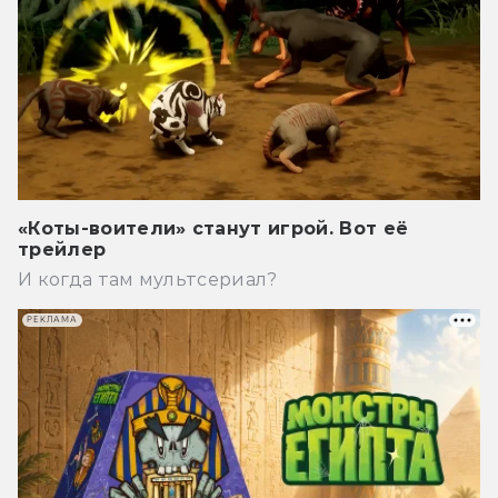
«Коты-воители» станут игрой. Вот её
трейлер
И когда там мультсериал?
РЕКЛАМА