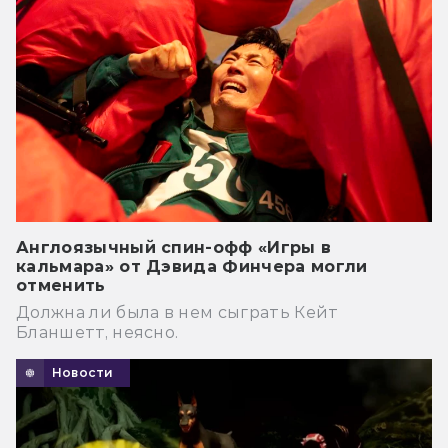
Англоязычный спин-офф «Игры в
кальмара» от Дэвида Финчера могли
отменить
Должна ли была в нем сыграть Кейт
Бланшетт, неясно.
Новости