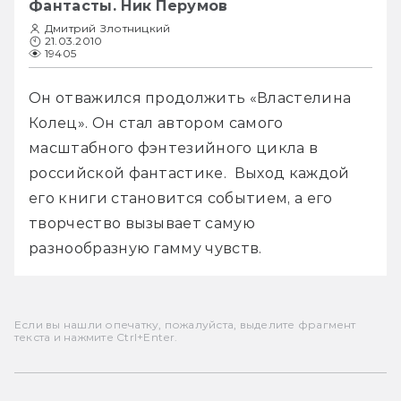
Фантасты. Ник Перумов
Дмитрий Злотницкий
21.03.2010
19405
Он отважился продолжить «Властелина 
Колец». Он стал автором самого 
масштабного фэнтезийного цикла в 
российской фантастике.  Выход каждой 
его книги становится событием, а его 
творчество вызывает самую 
разнообразную гамму чувств.
Если вы нашли опечатку, пожалуйста, выделите фрагмент
текста и нажмите Ctrl+Enter.