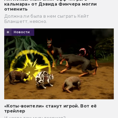
кальмара» от Дэвида Финчера могли
отменить
Должна ли была в нем сыграть Кейт
Бланшетт, неясно.
Новости
«Коты-воители» станут игрой. Вот её
трейлер