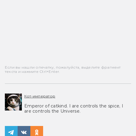
Если вы нашли опечатку, пожалуйста, выделите фрагмент
текста и нажмите Ctrl+Enter.
Кот-император
Emperor of catkind. I are controls the spice, I
are controls the Universe.