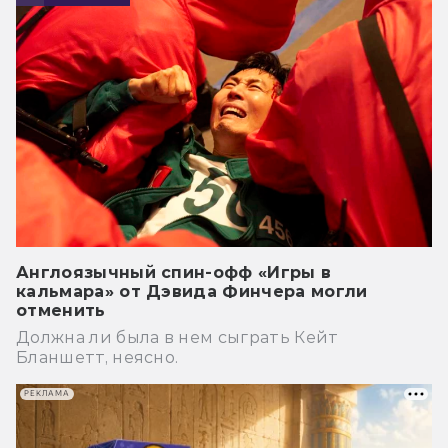
Англоязычный спин-офф «Игры в
кальмара» от Дэвида Финчера могли
отменить
Должна ли была в нем сыграть Кейт
Бланшетт, неясно.
РЕКЛАМА