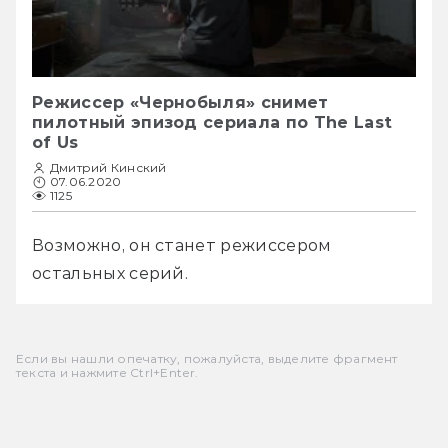
Режиссер «Чернобыля» снимет
пилотный эпизод сериала по The Last
of Us
Дмитрий Кинский
07.06.2020
1125
Возможно, он станет режиссером 
остальных серий.
Если вы нашли опечатку, пожалуйста, выделите фрагмент
текста и нажмите Ctrl+Enter.