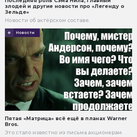
Последняя роль Сэма Нила, главный
злодей и другие новости про «Легенду о
Зельде»
Новости об актёрском составе.
Новости
Пятая «Матрица» всё ещё в планах Warner
Bros.
Это стало известно из письма акционерам.