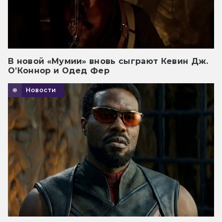
В новой «Мумии» вновь сыграют Кевин Дж.
О’Коннор и Одед Фер
Новости