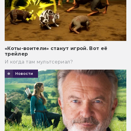
«Коты-воители» станут игрой. Вот её
трейлер
И когда там мультсериал?
Новости