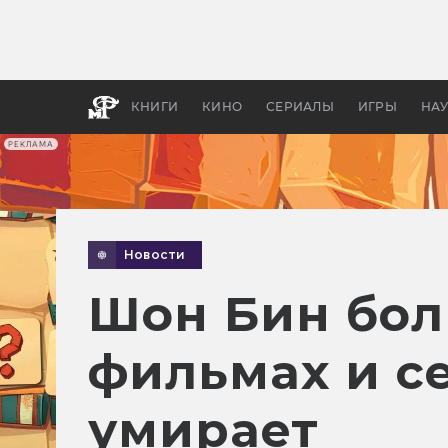
Как с
фильм
бы «В
КНИГИ
КИНО
СЕРИАЛЫ
ИГРЫ
НА
РЕКЛАМА
Новости
Шон Бин бол
фильмах и се
умирает