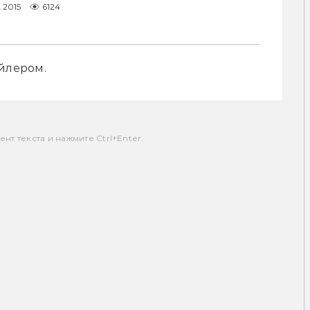
1.2015
6124
йлером.
т текста и нажмите Ctrl+Enter.