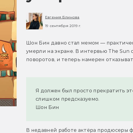
Евгения Блинова
19 сентября 2019 г.
Шон Бин давно стал мемом — практическ
умерли на экране. В интервью The Sun о
поворотов, и теперь намерен отказыват
Я должен был просто прекратить это
слишком предсказуемо.
Шон Бин 
В недавней работе актёра продюсеры ф