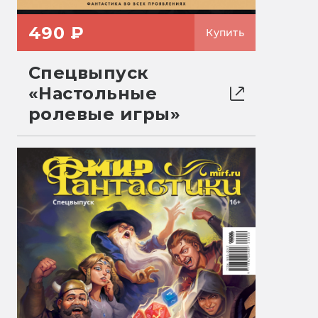
490 ₽
Купить
Спецвыпуск
«Настольные
ролевые игры»