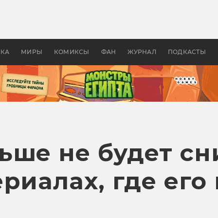
оздавались «Страшилы»:
«Одиссея» Нолана: что эт
, без которого не было
фильм сделал с Гомером и
ластелина колец»
Древней Грецией
УКА
МИРЫ
КОМИКСЫ
ФАН
ЖУРНАЛ
ПОДКАСТЫ
ьше не будет сн
риалах, где его