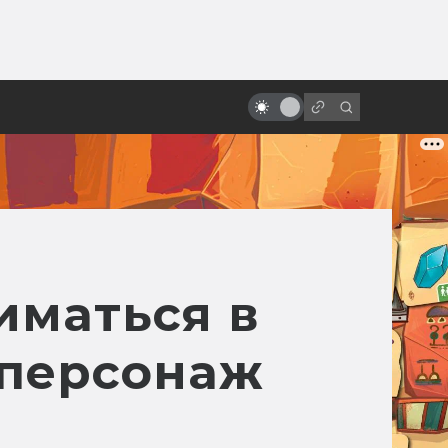
от
Как снимали «Терминатор 2:
Судный день»
иматься в
 персонаж