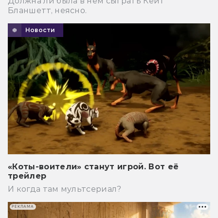
Должна ли была в нем сыграть Кейт
Бланшетт, неясно.
Новости
«Коты-воители» станут игрой. Вот её
трейлер
И когда там мультсериал?
РЕКЛАМА