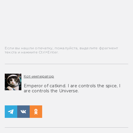
Если вы нашли опечатку, пожалуйста, выделите фрагмент
текста и нажмите Ctrl+Enter.
Кот-император
Emperor of catkind. I are controls the spice, I
are controls the Universe.