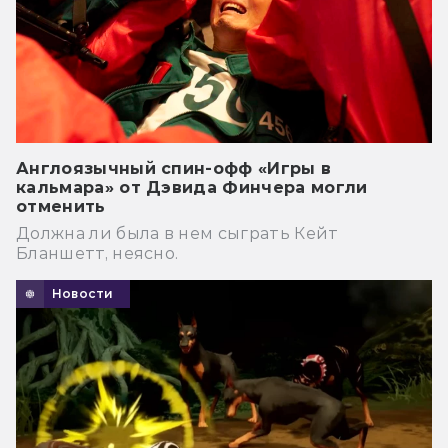
Англоязычный спин-офф «Игры в
кальмара» от Дэвида Финчера могли
отменить
Должна ли была в нем сыграть Кейт
Бланшетт, неясно.
Новости