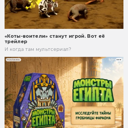
«Коты-воители» станут игрой. Вот её
трейлер
И когда там мультсериал?
РЕКЛАМА