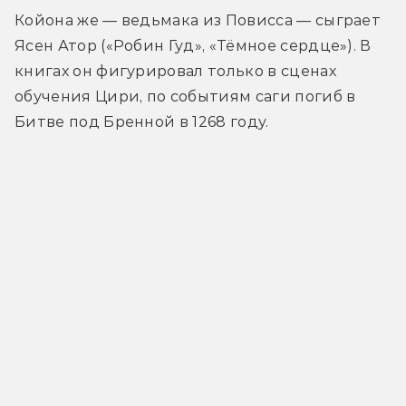
Койона же — ведьмака из Повисса — сыграет 
Ясен Атор («Робин Гуд», «Тёмное сердце»). В 
книгах он фигурировал только в сценах 
обучения Цири, по событиям саги погиб в 
Битве под Бренной в 1268 году.