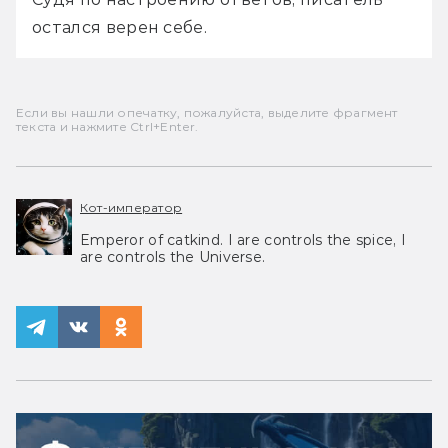
остался верен себе.
Если вы нашли опечатку, пожалуйста, выделите фрагмент
текста и нажмите Ctrl+Enter.
Кот-император
Emperor of catkind. I are controls the spice, I
are controls the Universe.