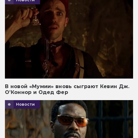
В новой «Мумии» вновь сыграют Кевин Дж.
О’Коннор и Одед Фер
Новости