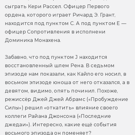
сыграть Кери Рассел. Офицер Первого 
ордена, которого играет Ричард Э. Грант, 
находится под пунктом C. А под пунктом E — 
офицер Сопротивления в исполнени 
Доминика Монахена.
Забавно, что под пунктом J находится 
восстановленный шлем Рена. В седьмом 
эпизоде нам показали, как Кайло его носил, в 
восьмом эпизоде юноша от него отказался, а в 
девятом, видимо, опять починил. Похоже, 
режиссёр Джей Джей Абрамс («Пробуждение 
Силы») решил «откатить» влияние своего 
коллеги Райана Джонсона («Последние 
джедаи»). Интересно, какие ещё события 
восьмого эпизода он поменяет?