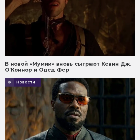
В новой «Мумии» вновь сыграют Кевин Дж.
О’Коннор и Одед Фер
Новости