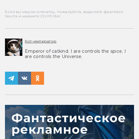
Если вы нашли опечатку, пожалуйста, выделите фрагмент
текста и нажмите Ctrl+Enter.
Кот-император
Emperor of catkind. I are controls the spice, I
are controls the Universe.