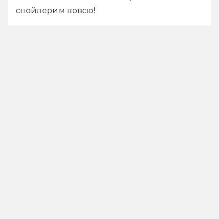
спойлерим вовсю!