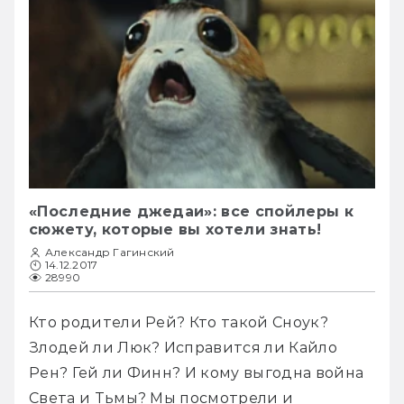
«Последние джедаи»: все спойлеры к
сюжету, которые вы хотели знать!
Александр Гагинский
14.12.2017
28990
Кто родители Рей? Кто такой Сноук? 
Злодей ли Люк? Исправится ли Кайло 
Рен? Гей ли Финн? И кому выгодна война 
Света и Тьмы? Мы посмотрели и 