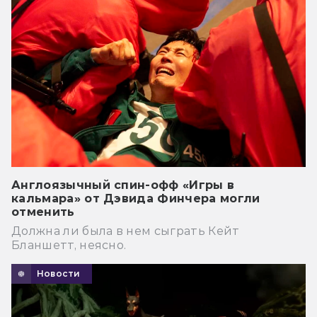
Англоязычный спин-офф «Игры в
кальмара» от Дэвида Финчера могли
отменить
Должна ли была в нем сыграть Кейт
Бланшетт, неясно.
Новости