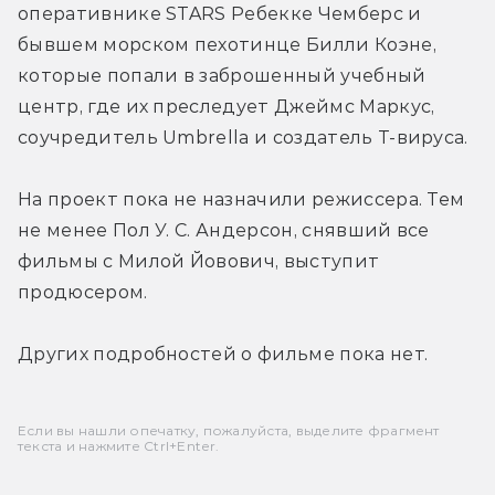
оперативнике STARS Ребекке Чемберс и 
бывшем морском пехотинце Билли Коэне, 
которые попали в заброшенный учебный 
центр, где их преследует Джеймс Маркус, 
соучредитель Umbrella и создатель Т-вируса.
На проект пока не назначили режиссера. Тем 
не менее Пол У. С. Андерсон, снявший все 
фильмы с Милой Йовович, выступит 
продюсером.
Других подробностей о фильме пока нет.
Если вы нашли опечатку, пожалуйста, выделите фрагмент
текста и нажмите Ctrl+Enter.