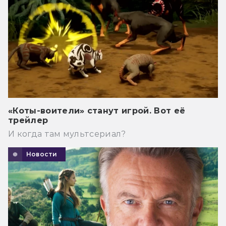
«Коты-воители» станут игрой. Вот её
трейлер
И когда там мультсериал?
Новости