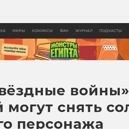
оздавались «Страшилы»:
«Одиссея» Нолана: что эт
, без которого не было
фильм сделал с Гомером и
ластелина колец»
Древней Грецией
УКА
МИРЫ
КОМИКСЫ
ФАН
ЖУРНАЛ
ПОДКАСТЫ
Звёздные войны»
 могут снять с
го персонажа