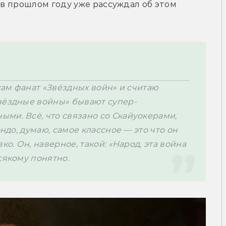
 в прошлом году уже рассуждал об этом 
сам фанат «Звёздных войн» и считаю 
Звёздные войны» бывают супер-
ми. Всё, что связано со Скайуокерами, 
ндо, думаю, самое классное — это что он 
о. Он, наверное, такой: «Народ, эта война 