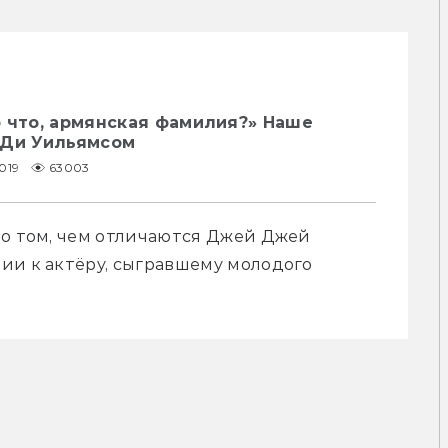
о что, армянская фамилия?» Наше
 Ди Уильямсом
019
63003
 о том, чем отличаются Джей Джей 
ии к актёру, сыгравшему молодого 