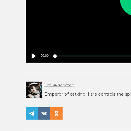
00:00
Кот-император
Emperor of catkind. I are controls the spi