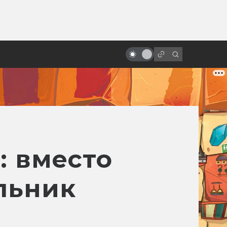
от
Как появился Шрек: история
мультфильма про зелёного огра
: вместо
ольник