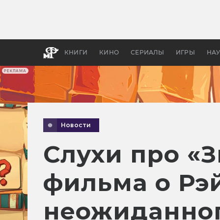
Как с
фильм
бы «В
КНИГИ
КИНО
СЕРИАЛЫ
ИГРЫ
НА
РЕКЛАМА
Новости
Слухи про «
фильма о Рэй
неожиданно