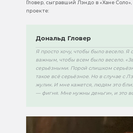
Гловер, сыгравший Лэндо в «Хане Соло»,
Дональд Гловер
Я просто хочу, чтобы было весело. Я 
важным, чтобы всем было весело. «
серьёзными. Порой слишком серьёзны
такое всё серьёзное. Но в случае с Лэ
жулик. И мне кажется, людям это близк