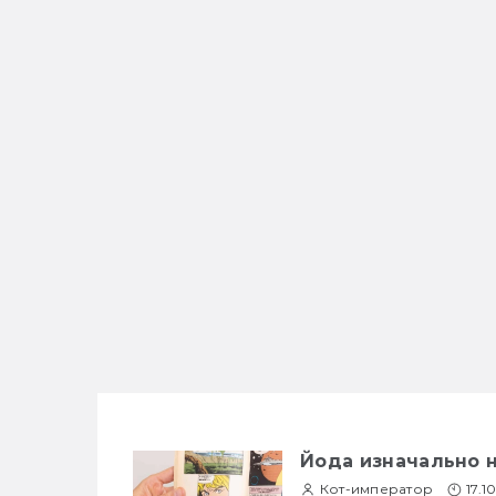
Йода изначально 
Кот-император
17.1