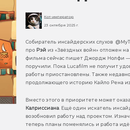
Кот-император
23 октября 2025 г.
Собиратель инсайдерских слухов  @MyT
про 
Рэй 
из «Звёздных войн» отложен на
фильма сейчас пишет Джордж Нолфи — у
поручили. Пока Lucafilm не получит уд
работы приостановлены. Также недавно
Вместо этого в приоритете может оказ
Калриссиана
. Ещё один искатель инса
возобновил работу над проектом. Изнач
теперь планы поменялись и работа ид