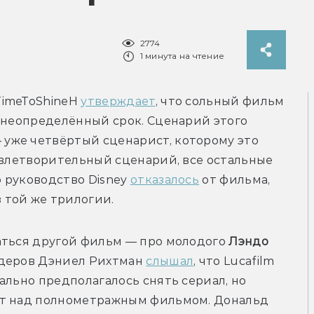
2774
1 минута на чтение
imeToShineH 
утверждает
, что сольный фильм 
 неопределённый срок. Сценарий этого 
же четвёртый сценарист, которому это 
овлетворительный сценарий, все остальные 
 руководство Disney 
отказалось
 от фильма, 
аться другой фильм — про молодого 
Лэндо 
йдеров Дэниел Рихтман 
слышал
, что Lucafilm 
ально предполагалось снять сериал, но 
ёт над полнометражным фильмом. Дональд 