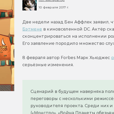
10 февраля 2017 г.
Две недели назад Бен Аффлек заявил, ч
Бэтмене
 в киновселенной DC. Актёр ска
сконцентрироваться на исполнении роли
Его заявление породило множество слух
8 февраля автор Forbes Марк Хьюджес 
р
серьёзные изменения.
Сценарий в будущем наверняка полн
переговоры с несколькими режиссёр
руководителя проекта. Среди них и
(«Монстро», «Война Планеты обезьян