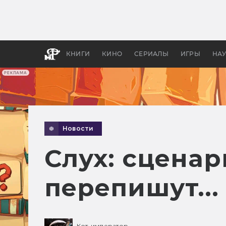
Как с
фильм
бы «В
КНИГИ
КИНО
СЕРИАЛЫ
ИГРЫ
НА
РЕКЛАМА
Новости
Слух: сцена
перепишут...
Кот-император