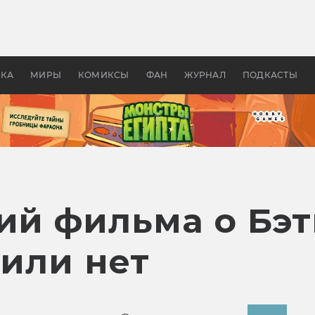
оздавались «Страшилы»:
«Одиссея» Нолана: что эт
, без которого не было
фильм сделал с Гомером и
ластелина колец»
Древней Грецией
УКА
МИРЫ
КОМИКСЫ
ФАН
ЖУРНАЛ
ПОДКАСТЫ
рий фильма о Бэ
 или нет