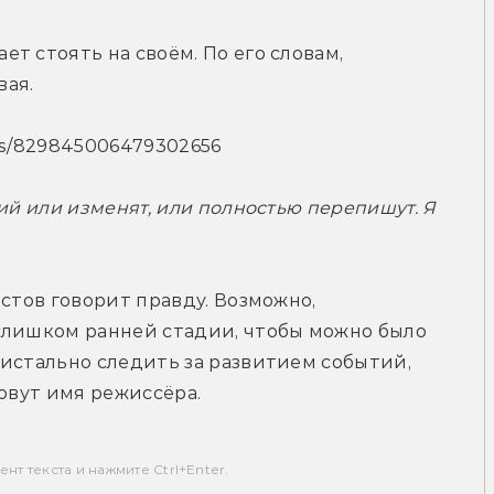
 стоять на своём. По его словам, 
вая.
tus/829845006479302656
ий или изменят, или полностью перепишут. Я 
стов говорит правду. Возможно, 
слишком ранней стадии, чтобы можно было 
истально следить за развитием событий, 
зовут имя режиссёра.
т текста и нажмите Ctrl+Enter.