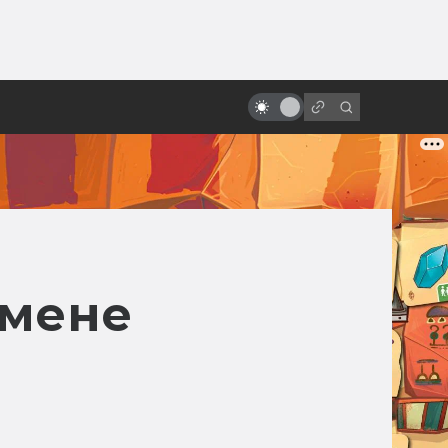
от
Роланд Эммерих: режиссёр-
катастрофа
тмене