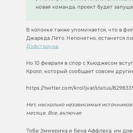
новая команда, проект будет запущен
В колонке также упоминается, что в ф
Джареда Лето. Непонятно, останется ли
Дэфстроука
.
Но 10 февраля в спор с Хьюджесом вступ
Кролл, который сообщает совсем други
https://twitter.com/krolljvar/status/8298
Нет, несколько независимых источников 
месяце. Все, включая
Тоби Эммерика и Бена Аффлека, им дов