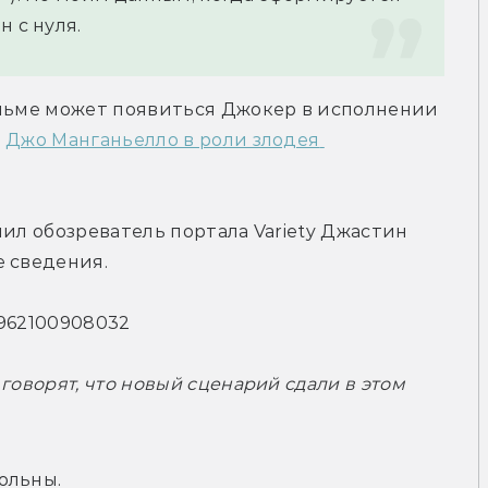
 с нуля.
ильме может появиться Джокер в исполнении 
 
Джо Манганьелло в роли злодея 
ил обозреватель портала Variety Джастин 
е сведения.
33962100908032
говорят, что новый сценарий сдали в этом 
ольны. 