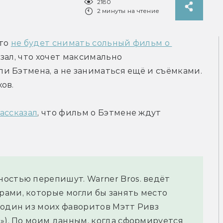
2180
2 минуты на чтение
то 
не будет снимать сольный фильм о 
зал, что хочет максимально 
 Бэтмена, а не заниматься ещё и съёмками. 
ов.
ассказал
, что фильм о Бэтмене ждут 
остью перепишут. Warner Bros. ведёт 
ами, которые могли бы занять место 
 один из моих фаворитов Мэтт Ривз 
»). По моим данным, когда сформируется 