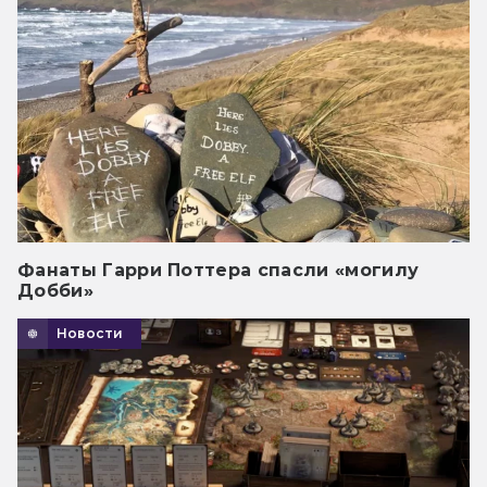
Фанаты Гарри Поттера спасли «могилу
Добби»
Новости