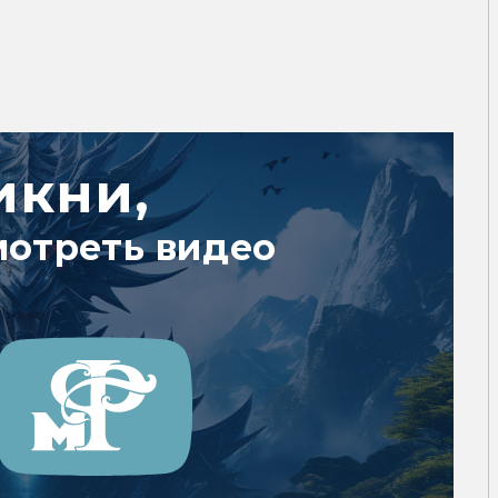
икни,
мотреть видео