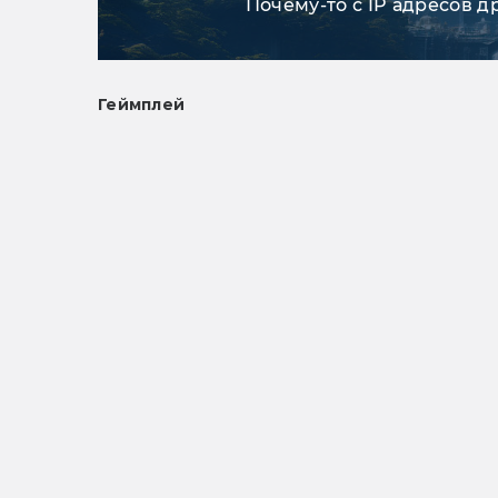
Почему-то с IP адресов д
Геймплей