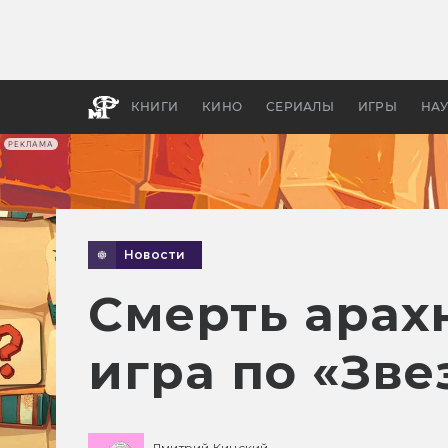
Как с
фильм
бы «В
КНИГИ
КИНО
СЕРИАЛЫ
ИГРЫ
НА
РЕКЛАМА
Новости
Смерть арах
игра по «Зве
Дмитрий Кинский