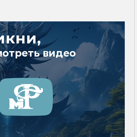
икни,
мотреть видео