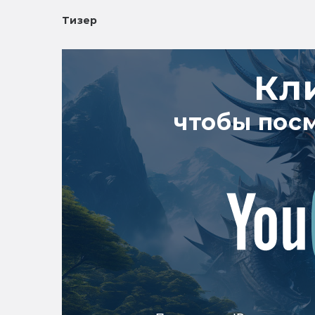
Тизер
Кл
чтобы пос