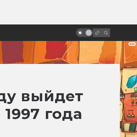
от
Почему фантастика приносит
миллиарды
оду выйдет
 1997 года