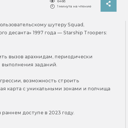
6468
1 минута на чтение
опользовательскому шутеру Squad, 
 десанта» 1997 года — Starship Troopers: 
ить вызов арахнидам, периодически 
я выполнения заданий.
огрессии, возможность строить 
я карта с уникальными зонами и полчища 
в раннем доступе в 2023 году.