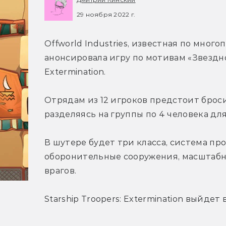
29 ноября 2022 г.
Offworld Industries, известная по мног
анонсировала игру по мотивам «Звездного
Extermination.
Отрядам из 12 игроков предстоит брос
разделяясь на группы по 4 человека дл
В шутере будет три класса, система пр
оборонительные сооружения, масштабна
врагов.
Starship Troopers: Extermination выйдет 