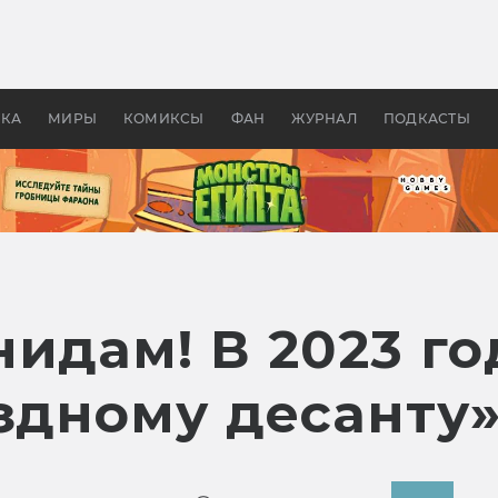
оздавались «Страшилы»:
«Одиссея» Нолана: что эт
, без которого не было
фильм сделал с Гомером и
ластелина колец»
Древней Грецией
УКА
МИРЫ
КОМИКСЫ
ФАН
ЖУРНАЛ
ПОДКАСТЫ
нидам! В 2023 г
здному десанту»