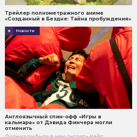
Трейлер полнометражного аниме
«Созданный в Бездне: Тайна пробуждения»
Новости
Англоязычный спин-офф «Игры в
кальмара» от Дэвида Финчера могли
отменить
Должна ли была в нем сыграть Кейт