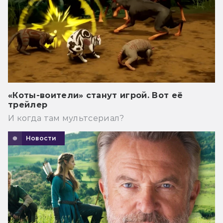
«Коты-воители» станут игрой. Вот её
трейлер
И когда там мультсериал?
Новости