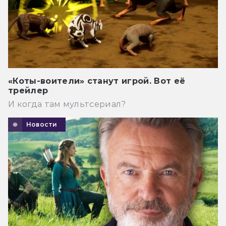
«Коты-воители» станут игрой. Вот её
трейлер
И когда там мультсериал?
Новости