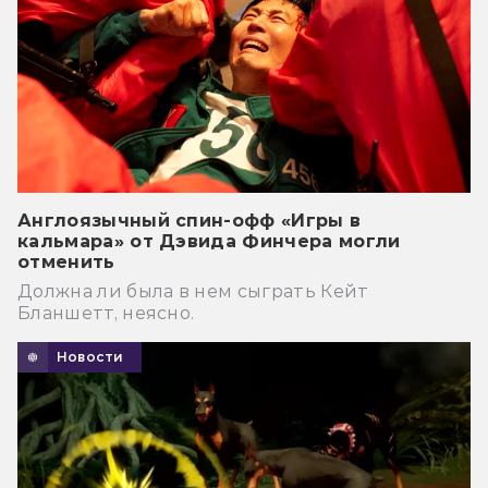
Англоязычный спин-офф «Игры в
кальмара» от Дэвида Финчера могли
отменить
Должна ли была в нем сыграть Кейт
Бланшетт, неясно.
Новости