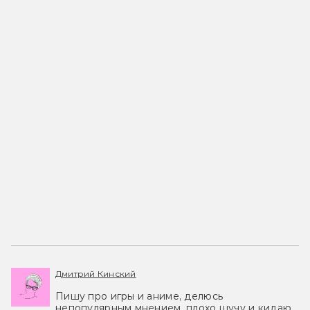
Дмитрий Кинский
Пишу про игры и аниме, делюсь
непопулярным мнением, плохо шучу и кидаю