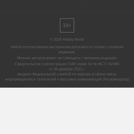
18+
© 2026 Hobby World
Любое использование материалов допускается только с согласия
редакции.
Мнение авторов может не совпадать с мнением редакции.
Свидетельство о регистрации СМИ серия Эл № ФС77-82485
от 30 декабря 2021 г.
(выдано Федеральной службой по надзору в сфере связи,
информационных технологий и массовых коммуникаций (Роскомнадзор)