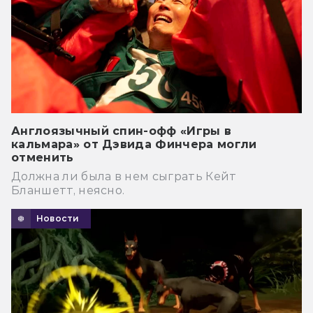
Англоязычный спин-офф «Игры в
кальмара» от Дэвида Финчера могли
отменить
Должна ли была в нем сыграть Кейт
Бланшетт, неясно.
Новости