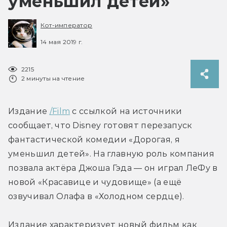
уменьшил детей»
Кот-император
14 мая 2019 г.
2215
2 минуты на чтение
Издание 
/Film
 с ссылкой на источники 
сообщает, что Disney готовят перезапуск 
фантастической комедии «Дорогая, я 
уменьшил детей». На главную роль компания 
позвала актёра Джоша Гэда — он играл ЛеФу в 
новой «Красавице и чудовище» (а ещё 
озвучивал Олафа в «Холодном сердце).
Издание характеризует новый фильм как 