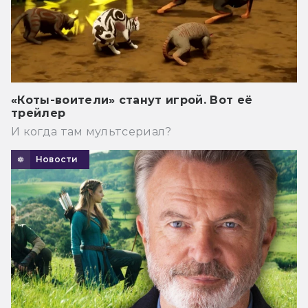
«Коты-воители» станут игрой. Вот её
трейлер
И когда там мультсериал?
Новости