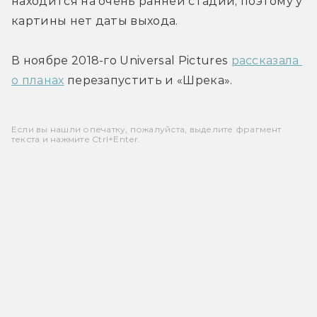
находится на очень ранней стадии, поэтому у 
картины нет даты выхода.
В ноябре 2018-го Universal Pictures 
рассказала 
о планах
 перезапустить и «Шрека».
Если вы нашли опечатку, пожалуйста, выделите фрагмент
текста и нажмите Ctrl+Enter.