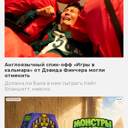
Англоязычный спин-офф «Игры в
кальмара» от Дэвида Финчера могли
отменить
Должна ли была в нем сыграть Кейт
Бланшетт, неясно.
РЕКЛАМА