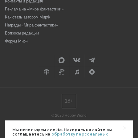
Контакты и редакция
Реклама на «Мире фантастики»
Как стать автором МирФ
Награды «Мира фантастики»
Вопросы редакции
Форум МирФ
18+
© 2026 Hobby World
Любое использование материалов допускается только с согласия
редакции.
Мы используем cookie. Находясь на сайте вы
соглашаетесь на
обработку персональных
Мнение авторов может не совпадать с мнением редакции.