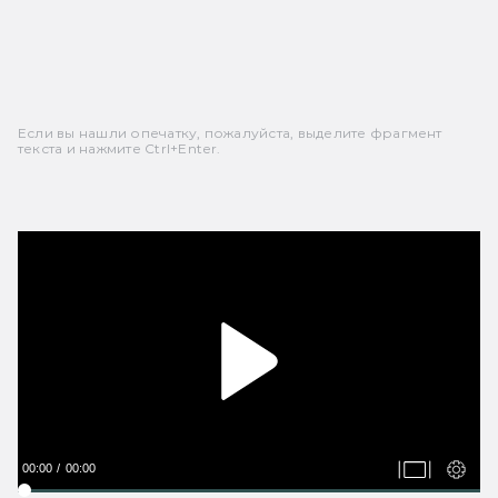
Если вы нашли опечатку, пожалуйста, выделите фрагмент
текста и нажмите Ctrl+Enter.
00:00
00:00