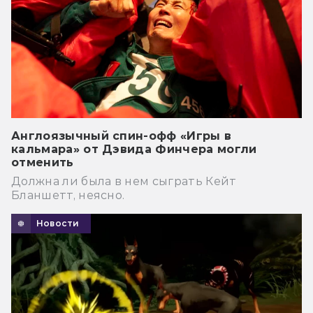
Англоязычный спин-офф «Игры в
кальмара» от Дэвида Финчера могли
отменить
Должна ли была в нем сыграть Кейт
Бланшетт, неясно.
Новости