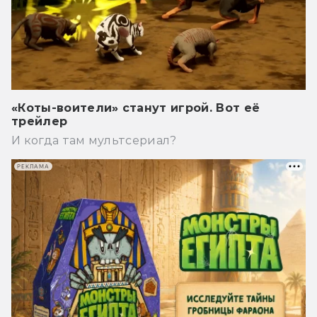
«Коты-воители» станут игрой. Вот её
трейлер
И когда там мультсериал?
РЕКЛАМА