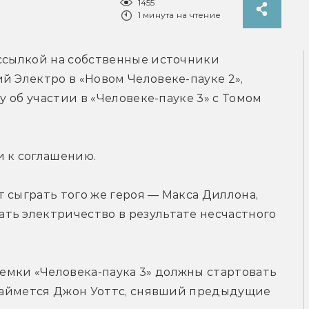
1455
1 минута на чтение
Журналисты The Hollywood Reporter со ссылкой на собственные источники 
й Электро в «Новом Человеке-пауке 2», 
y об участии в «Человеке-пауке 3» с Томом 
и к соглашению.
 сыграть того же героя — Макса Диллона, 
ть электричество в результате несчастного 
мки «Человека-паука 3» должны стартовать 
 займется Джон Уоттс, снявший предыдущие 