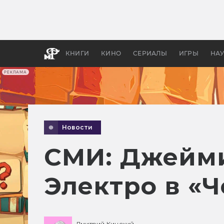
Какие
авгус
апока
детск
КНИГИ
КИНО
СЕРИАЛЫ
ИГРЫ
НА
РЕКЛАМА
Новости
СМИ: Джейми
Электро в «Ч
Дмитрий Кинский