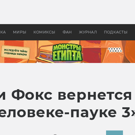
 фильмы смотреть в
Как создавались «Страшил
те 2026? В мире —
фильм, без которого не б
липсис, в России —
бы «Властелина колец»
ие комедии
УКА
МИРЫ
КОМИКСЫ
ФАН
ЖУРНАЛ
ПОДКАСТЫ
 Фокс вернется
еловеке-пауке 3