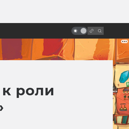
ы»:
«Назад в будущее»: как
ыло
создавался фильм. Другой Марти
и черновики сценария
 к роли
»