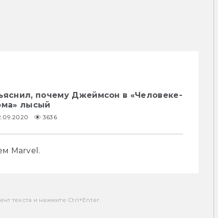
бъяснил, почему Джеймсон в «Человеке-
ома» лысый
2.09.2020
3636
м Marvel.
т текста и нажмите Ctrl+Enter.