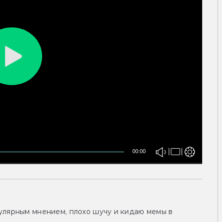
00:00
улярным мнением, плохо шучу и кидаю мемы в