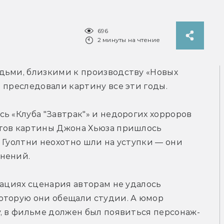
696
2 минуты на чтение
юдьми, близкими к производству «Новых 
 преследовали картину все эти годы.
ь «Клуба "Завтрак"» и недорогих хорроров 
тов картины Джона Хьюза пришлось 
 Гуолтни неохотно шли на уступки — они 
енений.
иациях сценария авторам не удалось 
оторую они обещали студии. А юмор 
у, в фильме должен был появиться персонаж-