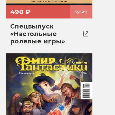
490 ₽
Купить
Спецвыпуск
«Настольные
ролевые игры»