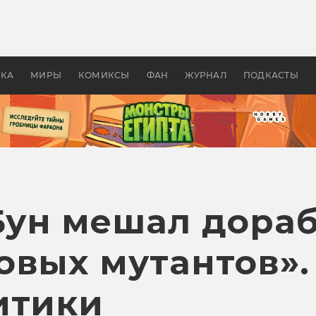
 фильмы смотреть в
Как создавались «Страшил
те 2026? В мире —
фильм, без которого не б
липсис, в России —
бы «Властелина колец»
ие комедии
УКА
МИРЫ
КОМИКСЫ
ФАН
ЖУРНАЛ
ПОДКАСТЫ
ун мешал дораб
овых мутантов»
итики