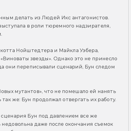
нным делать из Людей Икс антагонистов. 
 выступала в роли тюремного надзирателя, 
.
котта Нойштедтера и Майкла Уэбера, 
«Виноваты звезды». Однако это не принесло 
гда они переписывали сценарий, Бун следом 
Новых мутантов», что не помешало ей нанять 
так же: Бун продолжал отвергать их работу.
я сценария Бун под давлением все же 
ь недовольна даже после окончания съемок 