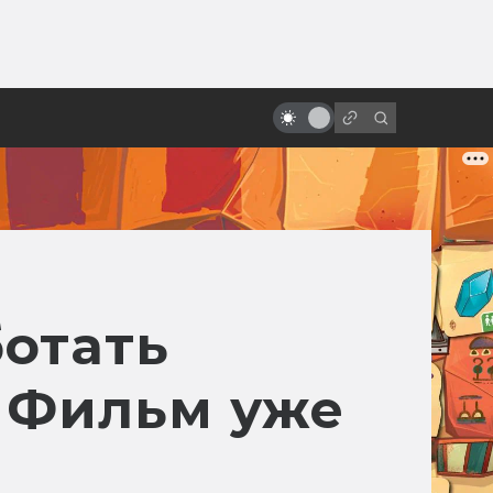
ы»:
ыло
«Навсикая из Долины Ветров»:
как родилась легенда Миядзаки
отать
. Фильм уже