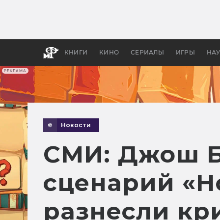
Какие
авгус
апока
детск
КНИГИ
КИНО
СЕРИАЛЫ
ИГРЫ
НА
РЕКЛАМА
Новости
СМИ: Джош Б
сценарий «Н
разнесли кр