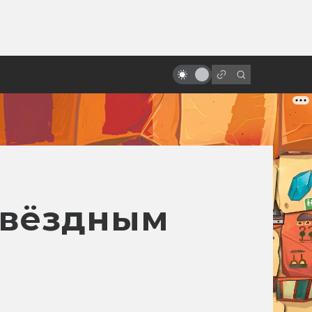
от
Зло под солнцем: 5 безумных
фильмов ужасов из Индонезии
Звёздным