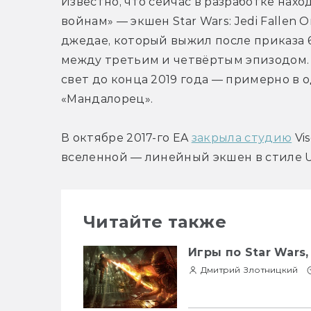
Известно, что сейчас в разработке нах
войнам» — экшен Star Wars: Jedi Fallen O
джедае, который выжил после приказа 6
между третьим и четвёртым эпизодом. И
свет до конца 2019 года — примерно в 
«Мандалорец».
В октябре 2017-го EA 
закрыла студию
 Vi
вселенной — линейный экшен в стиле U
Читайте также
Игры по Star Wars
Дмитрий Злотницкий