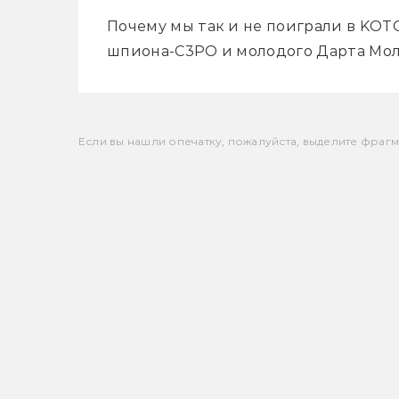
Почему мы так и не поиграли в KOTOR
шпиона-C3PO и молодого Дарта Мол
Если вы нашли опечатку, пожалуйста, выделите фрагмен