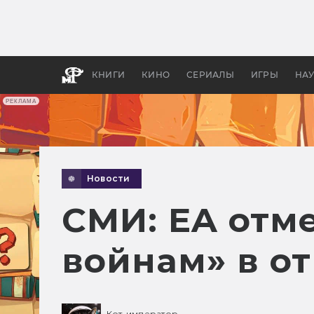
Как с
фильм
бы «В
КНИГИ
КИНО
СЕРИАЛЫ
ИГРЫ
НА
РЕКЛАМА
Новости
СМИ: EA отм
войнам» в о
Кот-император