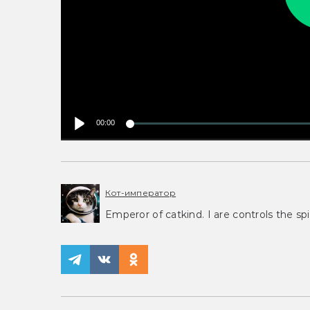
00:00
Кот-император
Emperor of catkind. I are controls the spi