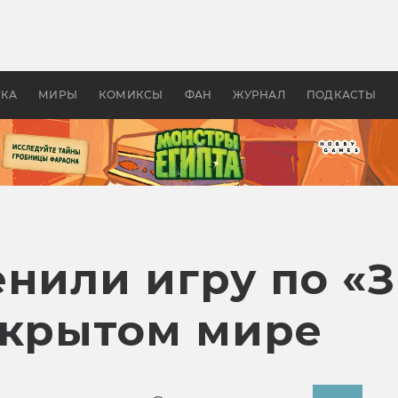
оздавались «Страшилы»:
«Одиссея» Нолана: что эт
, без которого не было
фильм сделал с Гомером и
ластелина колец»
Древней Грецией
УКА
МИРЫ
КОМИКСЫ
ФАН
ЖУРНАЛ
ПОДКАСТЫ
енили игру по «
ткрытом мире