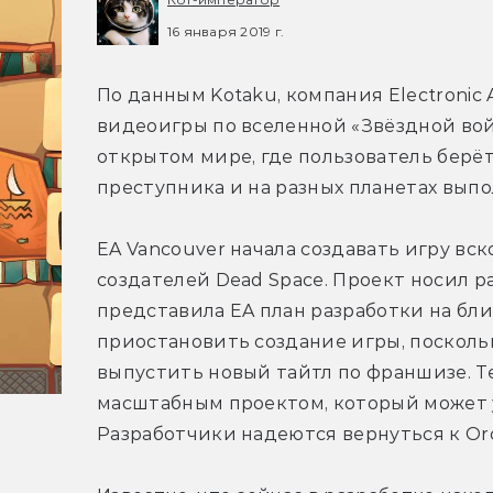
16 января 2019 г.
По данным Kotaku, компания Electronic A
видеоигры по вселенной «Звёздной войны
открытом мире, где пользователь берёт 
преступника и на разных планетах вып
EA Vancouver начала создавать игру вско
создателей Dead Space. Проект носил ра
представила EA план разработки на бл
приостановить создание игры, посколь
выпустить новый тайтл по франшизе. Те
масштабным проектом, который может ув
Разработчики надеются вернуться к Orca