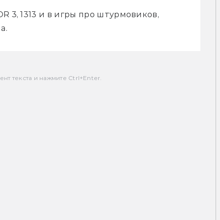
 3, 1313 и в игры про штурмовиков, 
а.
т текста и нажмите Ctrl+Enter.