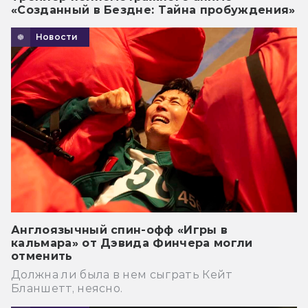
«Созданный в Бездне: Тайна пробуждения»
Новости
Англоязычный спин-офф «Игры в
кальмара» от Дэвида Финчера могли
отменить
Должна ли была в нем сыграть Кейт
Бланшетт, неясно.