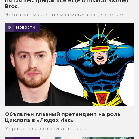
Пятая «Матрица» всё ещё в планах Warner
Bros.
Это стало известно из письма акционерам.
Новости
Объявлен главный претендент на роль
Циклопа в «Людях Икс»
Утрясаются детали договора.