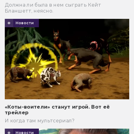
Должна ли была в нем сыграть Кейт
Бланшетт, неясно.
Новости
«Коты-воители» станут игрой. Вот её
трейлер
И когда там мультсериал?
Новости