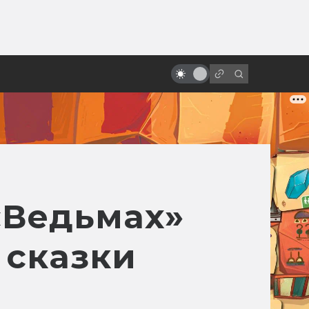
от
Экранизации Булгакова:
проклятые, народные и забытые
«Ведьмах»
 сказки