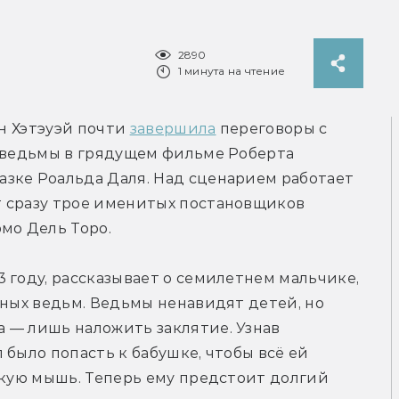
2890
1 минута на чтение
н Хэтэуэй почти 
завершила
 переговоры с 
 ведьмы в грядущем фильме Роберта 
зке Роальда Даля. Над сценарием работает 
 сразу трое именитых постановщиков 
мо Дель Торо.
 году, рассказывает о семилетнем мальчике, 
сных ведьм. Ведьмы ненавидят детей, но 
 — лишь наложить заклятие. Узнав 
было попасть к бабушке, чтобы всё ей 
ькую мышь. Теперь ему предстоит долгий 