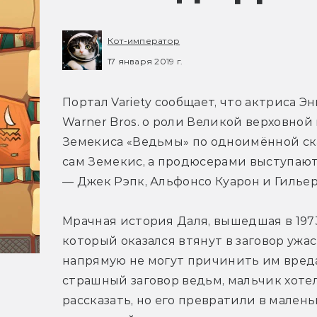
Кот-император
17 января 2019 г.
Портал Variety сообщает, что актриса Эн
Warner Bros. о роли Великой верховной
Земекиса «Ведьмы» по одноимённой ска
сам Земекис, а продюсерами выступают
— Джек Рэпк, Альфонсо Куарон и Гильер
Мрачная история Даля, вышедшая в 1973
который оказался втянут в заговор ужа
напрямую не могут причинить им вреда
страшный заговор ведьм, мальчик хотел 
рассказать, но его превратили в мален