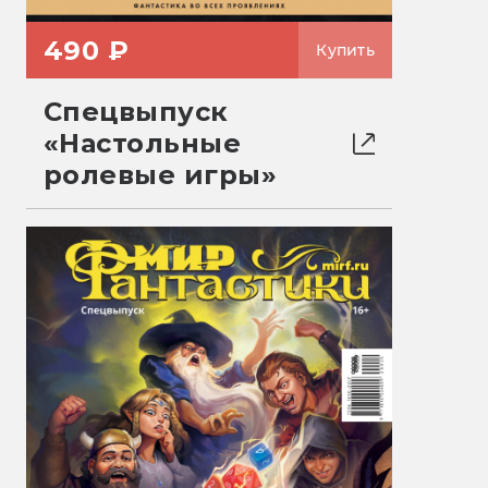
490 ₽
Купить
Спецвыпуск
«Настольные
ролевые игры»