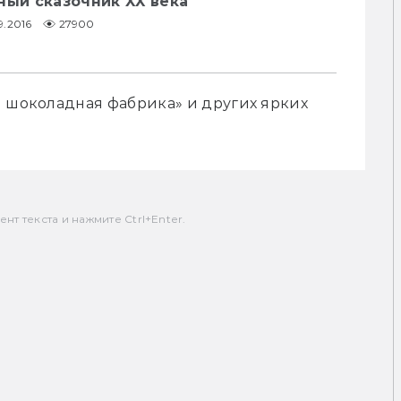
ный сказочник XX века
9.2016
27900
 шоколадная фабрика» и других ярких 
т текста и нажмите Ctrl+Enter.