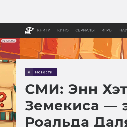
Как с
фильм
бы «В
КНИГИ
КИНО
СЕРИАЛЫ
ИГРЫ
НА
РЕКЛАМА
Новости
СМИ: Энн Хэт
Земекиса — 
Роальда Дал