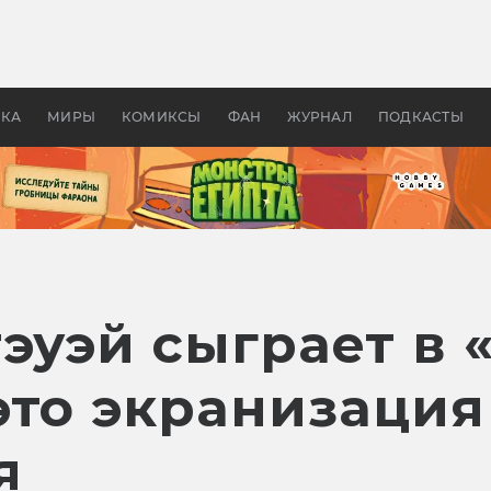
оздавались «Страшилы»:
«Одиссея» Нолана: что эт
, без которого не было
фильм сделал с Гомером и
ластелина колец»
Древней Грецией
УКА
МИРЫ
КОМИКСЫ
ФАН
ЖУРНАЛ
ПОДКАСТЫ
эуэй сыграет в 
это экранизация
я