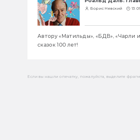
Роальд Даль: глав
Борис Невский
13.0
Автору «Матильды», «БДВ», «Чарли и
сказок 100 лет!
Если вы нашли опечатку, пожалуйста, выделите фрагмен