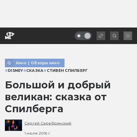
Кино
|
Обзоры кино
#
DISNEY
#
СКАЗКА
#
СТИВЕН СПИЛБЕРГ
Большой и добрый
великан: сказка от
Спилберга
Сергей Серебрянский
1 июля 2016 г.