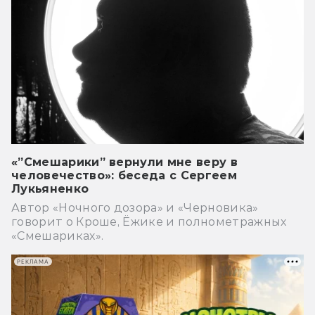
«”Смешарики” вернули мне веру в
человечество»: беседа с Сергеем
Лукьяненко
Автор «Ночного дозора» и «Черновика»
говорит о Кроше, Ёжике и полнометражных
«Смешариках».
РЕКЛАМА