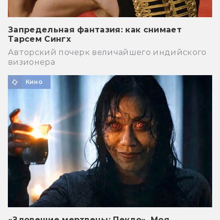
Запредельная фантазия: как снимает
Тарсем Сингх
Авторский почерк величайшего индийского
визионера
Кино
«Зловещие мертвецы: Пекло». Моя