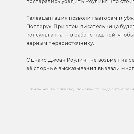
постарались убедить Роулинг, что стоит
Телеадаптация позволит авторам глубже
Поттеру». При этом писательница будет
консультанта — в работе над ней, чтобы
верным первоисточнику.
Однако Джоан Роулинг не возьмёт на се
её спорные высказывания вызвали мног
Если вы нашли опечатку, пожалуйста, выделите фрагмен