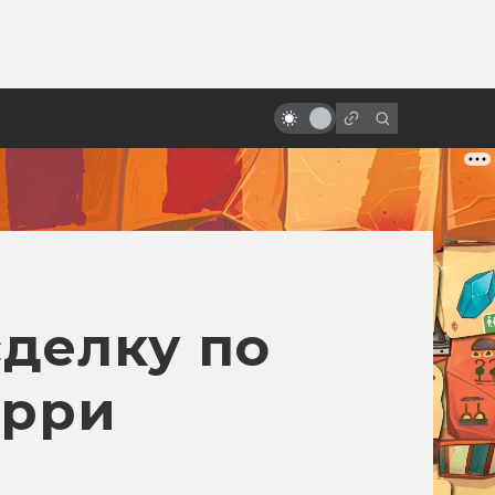
ы»:
ыло
Фильму «Троя» — 20 лет! Прошёл
ли он проверку временем?
делку по
арри