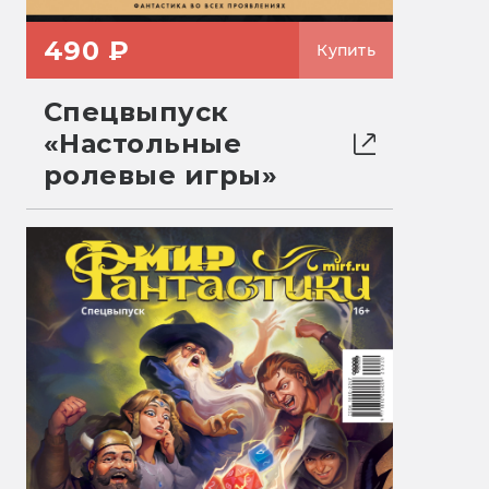
490 ₽
Купить
Спецвыпуск
«Настольные
ролевые игры»