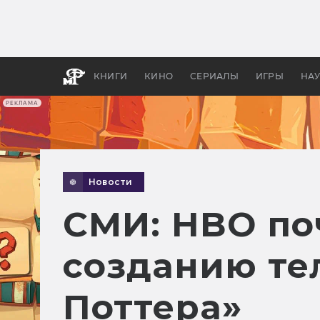
Какие
авгус
апока
детск
КНИГИ
КИНО
СЕРИАЛЫ
ИГРЫ
НА
РЕКЛАМА
Новости
СМИ: HBO по
созданию те
Поттера»