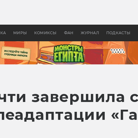
 фильмы смотреть в
Как создавались «Страшил
те 2026? В мире —
фильм, без которого не б
липсис, в России —
бы «Властелина колец»
ие комедии
УКА
МИРЫ
КОМИКСЫ
ФАН
ЖУРНАЛ
ПОДКАСТЫ
чти завершила с
леадаптации «Г