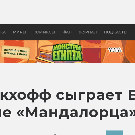
 фильмы смотреть в
Как создавались «Страшил
те 2026? В мире —
фильм, без которого не б
липсис, в России —
бы «Властелина колец»
ие комедии
УКА
МИРЫ
КОМИКСЫ
ФАН
ЖУРНАЛ
ПОДКАСТЫ
кхофф сыграет 
не «Мандалорца