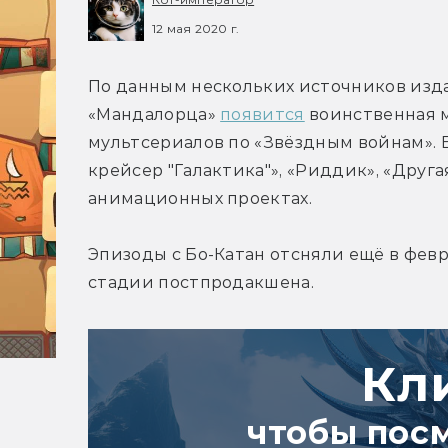
12 мая 2020 г.
По данным нескольких источников издани
«Мандалорца» 
появится
 воинственная м
мультсериалов по «Звёздным войнам». Е
крейсер "Галактика"», «Риддик», «Друга
анимационных проектах.
Эпизоды с Бо-Катан отсняли ещё в февр
стадии постпродакшена.
Кл
чтобы пос