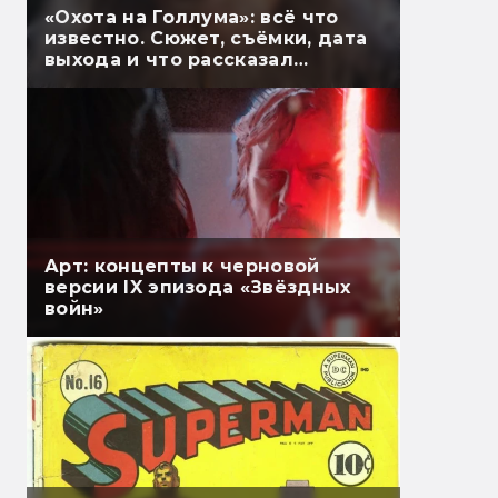
«Охота на Голлума»: всё что
известно. Сюжет, съёмки, дата
выхода и что рассказал
Гэндальф
Арт: концепты к черновой
версии IX эпизода «Звёздных
войн»