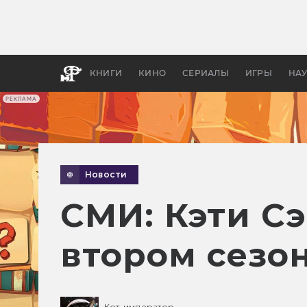
Какие
авгус
апока
детск
КНИГИ
КИНО
СЕРИАЛЫ
ИГРЫ
НА
РЕКЛАМА
Новости
СМИ: Кэти Сэ
втором сезо
Кот-император