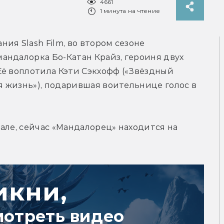
4661
1 минута на чтение
я Slash Film, во втором сезоне 
андалорка Бо-Катан Крайз, героиня двух 
ё воплотила Кэти Сэкхофф («Звёздный 
я жизнь»), подарившая воительнице голос в 
але, сейчас «Мандалорец» находится на 
икни,
мотреть видео