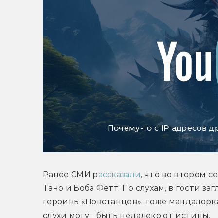
Почему-то с IP адресов д
Ранее СМИ р
ассказали
, что во втором 
Тано и Боба Фетт. По слухам, в гости заг
героинь «Повстанцев», тоже мандалорка)
слухи могут быть недалеко от истины.