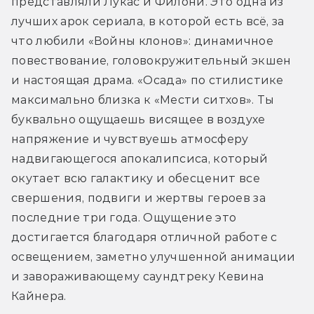
представляли Лукас и Филони. Это одна из 
лучших арок сериала, в которой есть всё, за 
что любили «Войны клонов»: динамичное 
повествование, головокружительный экшен 
и настоящая драма. «Осада» по стилистике 
максимально близка к «Мести ситхов». Ты 
буквально ощущаешь висящее в воздухе 
напряжение и чувствуешь атмосферу 
надвигающегося апокалипсиса, который 
окутает всю галактику и обесценит все 
свершения, подвиги и жертвы героев за 
последние три года. Ощущение это 
достигается благодаря отличной работе с 
освещением, заметно улучшенной анимации 
и завораживающему саундтреку Кевина 
Кайнера.