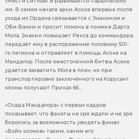
«Мести ситхов» и развивается параллельно 
им. В самом начале арки Асока впервые после 
ухода из Ордена связывается с Энакином и 
Оби-Ваном и просит помочь в поимке Дарта 
Мола. Энакин повышает Рекса до коммандера, 
передаёт ему в распоряжение половину 501-
го легиона и отправляет в помощь Асоке на 
Мандалор. После ожесточённой битвы Асоке 
удаётся захватить Мола в плен, но при 
транспортировке заключённого на Корусант 
клоны получают Приказ 66…
«Осада Мандалора» с первых кадров 
показывает, что фанаты не зря ждали и не зря 
боролись за возможность увидеть финал 
«Войн клонов» таким, каким его 