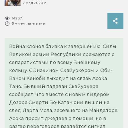
7 мая 2020 г.
14287
5 минут на чтение
Война клонов близка к завершению. Силы
Великой армии Республики сражаются с
сепаратистами по всему Внешнему
кольцу. С Энакином Скайуокером и Оби-
Ваном Кеноби выходит на связь Асока
Тано. Бывший падаван Скайуокера
сообщает, что вместе с новым лидером
Дозора Смерти Бо-Катан они вышли на
след Дарта Мола, засевшего на Мандалоре.
Асока просит джедаев о помощи, но в
разгар переговоров раздаётся сигнал