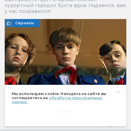
курортный городок Бухта вдов. Надеемся, вам
у нас понравится!
Сериалы
Мы используем cookie. Находясь на сайте вы
соглашаетесь на
обработку персональных
данных.
Сериал «Радар» — никакой не «Stranger
Things в СССР». И это к лучшему
Принять
Каким вышел российский
ретрофантастический сериал по Миреру.