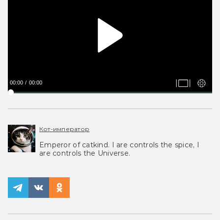
00:00
00:00
Кот-император
Emperor of catkind. I are controls the spice, I
are controls the Universe.