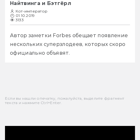
Найтвинга и Бэтгёрл
Кот-император
01.10.2019
3133
Автор заметки Forbes обещает появление 
нескольких суперзлодеев, которых скоро 
официально объявят.
Если вы нашли опечатку, пожалуйста, выделите фрагмент
текста и нажмите Ctrl+Enter.