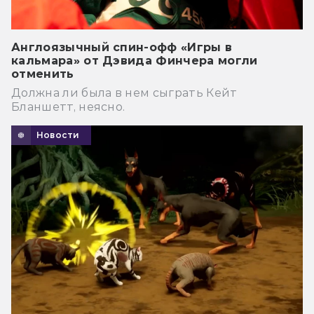
Англоязычный спин-офф «Игры в
кальмара» от Дэвида Финчера могли
отменить
Должна ли была в нем сыграть Кейт
Бланшетт, неясно.
Новости