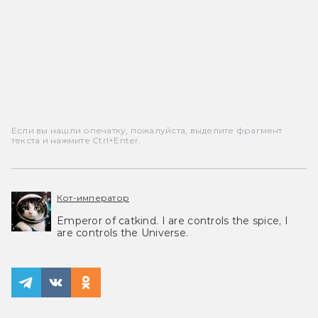
Если вы нашли опечатку, пожалуйста, выделите фрагмент
текста и нажмите Ctrl+Enter.
Кот-император
Emperor of catkind. I are controls the spice, I
are controls the Universe.