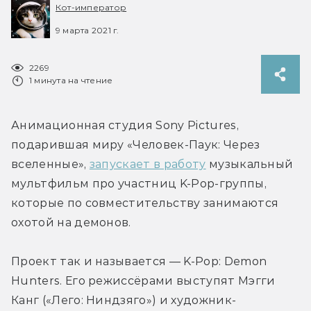
Кот-император
9 марта 2021 г.
2269
1 минута на чтение
Анимационная студия Sony Pictures, 
подарившая миру «Человек-Паук: Через 
вселенные», 
запускает в работу
 музыкальный 
мультфильм про участниц K-Pop-группы, 
которые по совместительству занимаются 
охотой на демонов.
Проект так и называется — K-Pop: Demon 
Hunters. Его режиссёрами выступят Мэгги 
Канг («Лего: Ниндзяго») и художник-