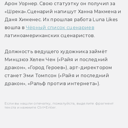
Арон Уорнер. Свою статуэтку он получил за 
«Шрека».Сценарий напишут Ханна Макмена и 
Даня Хименес. Их прошлая работа Luna Likes 
вошла в 
Чёрный список сценариев
латиноамериканских сценаристов.
Должность ведущего художника займёт 
Минцзюэ Хелен Чен («Райя и последний 
дракон», «Город Героев»), арт-директором 
станет Эми Томпсон («Райя и последний 
дракон», «Ральф против интернета»).
Если вы нашли опечатку, пожалуйста, выделите фрагмент
текста и нажмите Ctrl+Enter.