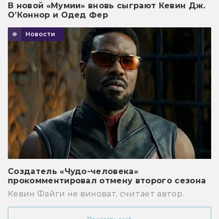
В новой «Мумии» вновь сыграют Кевин Дж.
О’Коннор и Одед Фер
Новости
Создатель «Чудо-человека»
прокомментировал отмену второго сезона
Кевин Файги не виноват, считает автор.