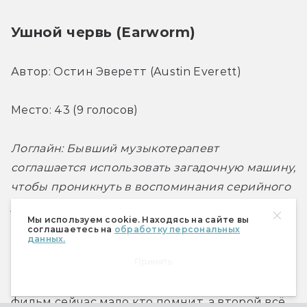
Ушной червь (Earworm)
Автор: Остин Эверетт (Austin Everett)
Место: 43 (9 голосов)
Логлайн: Бывший музыкотерапевт 
соглашается использовать загадочную машину, 
чтобы проникнуть в воспоминания серийного 
убийцы, находящегося в камере смертников.
Мы используем cookie. Находясь на сайте вы
соглашаетесь на
обработку персональных
данных.
Сама по себе идея проникновения в 
Принять
воспоминания убийцы не нова — тут можно 
назвать и «Забытое», и «Клетку». Но первый 
фильм сейчас мало кто помнит, а второй всё 