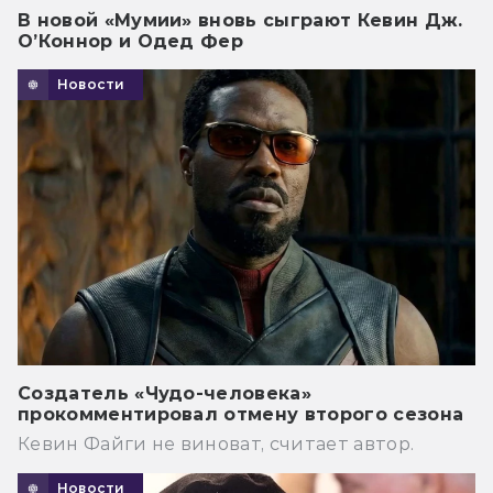
В новой «Мумии» вновь сыграют Кевин Дж.
О’Коннор и Одед Фер
Новости
Создатель «Чудо-человека»
прокомментировал отмену второго сезона
Кевин Файги не виноват, считает автор.
Новости