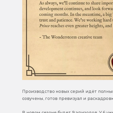
Производство новых серий идёт полным
озвучены, готов превизуал и раскадровк
В новом сезоне будет 9 эпизодов. У 6 уж