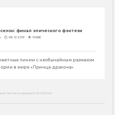
 сезон: финал эпического фэнтези
в
08.12.2019
19668
южетные линии с необычайным размахом 
тории в мире «Принца-дракона».
т текста и нажмите Ctrl+Enter.