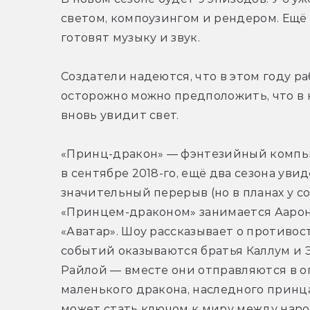
светом, компоузингом и рендером. Ещё 
готовят музыку и звук.
Создатели надеются, что в этом году ра
осторожно можно предположить, что в к
вновь увидит свет.
«Принц-дракон» — фэнтезийный компью
в сентябре 2018-го, ещё два сезона увид
значительный перерыв (но в планах у с
«Принцем-драконом» занимается Аарон 
«Аватар». Шоу рассказывает о противос
событий оказываются братья Каллум и 
Райлой — вместе они отправляются в оп
маленького дракона, наследного принца
может стать ключом к миру между нар