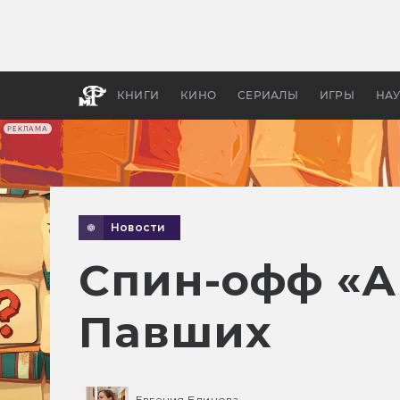
Как с
фильм
бы «В
КНИГИ
КИНО
СЕРИАЛЫ
ИГРЫ
НА
РЕКЛАМА
Новости
Спин-офф «А
Павших
Евгения Блинова