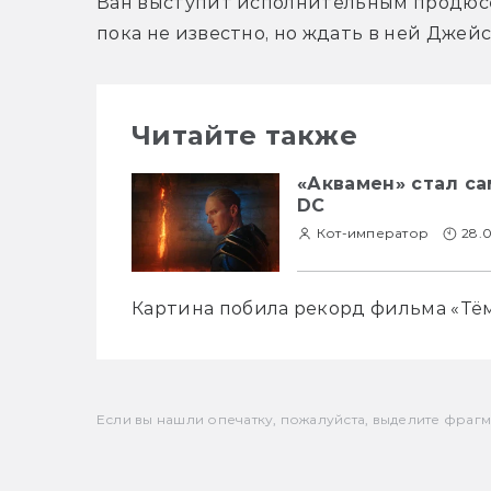
Ван выступит исполнительным продюсер
пока не известно, но ждать в ней Джей
Читайте также
«Аквамен» стал с
DC
Кот-император
28.0
Картина побила рекорд фильма «Тё
Если вы нашли опечатку, пожалуйста, выделите фрагмен