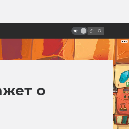
от
«Лестница Иакова»: культовый
религиозный хоррор и предтеча
Silent Hill
ажет о