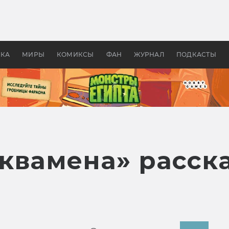
оздавались «Страшилы»:
«Одиссея» Нолана: что эт
, без которого не было
фильм сделал с Гомером и
ластелина колец»
Древней Грецией
УКА
МИРЫ
КОМИКСЫ
ФАН
ЖУРНАЛ
ПОДКАСТЫ
квамена» расск