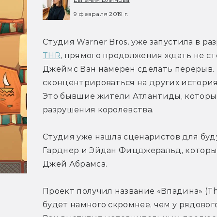
9 февраля 2019 г.
THR
, прямого продолжения ждать не с
Джеймс Ван намерен сделать перерыв. В
сконцентрироваться на других историях
Это бывшие жители Атлантиды, которые
разрушения королевства.
Студия уже нашла сценаристов для буд
Гарднер и Эйдан Фицджеральд, которые
Джей Абрамса.
Проект получил название «Впадина» (The
будет намного скромнее, чем у рядовог