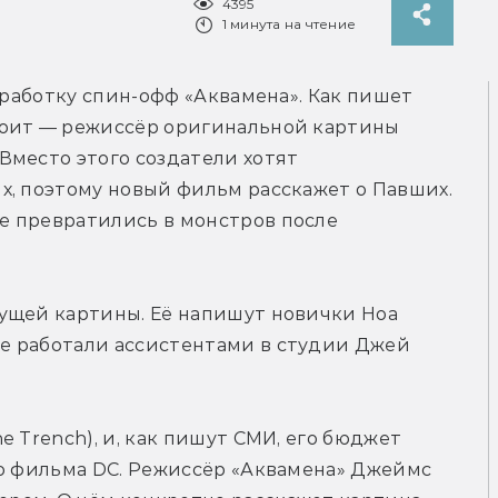
4395
1 минута на чтение
Студия Warner Bros. уже запустила в разработку спин-офф «Аквамена». Как пишет 
тоит — режиссёр оригинальной картины 
место этого создатели хотят 
, поэтому новый фильм расскажет о Павших. 
 превратились в монстров после 
ущей картины. Её напишут новички Ноа 
 работали ассистентами в студии Джей 
 Trench), и, как пишут СМИ, его бюджет 
о фильма DC. Режиссёр «Аквамена» Джеймс 