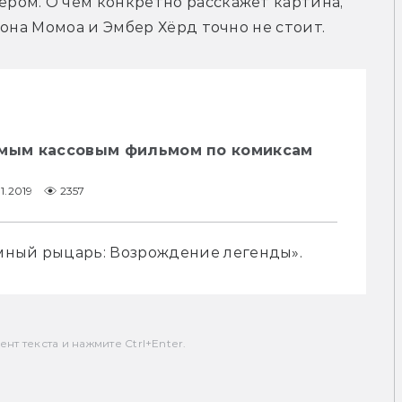
ом. О чём конкретно расскажет картина, 
сона Момоа и Эмбер Хёрд точно не стоит.
амым кассовым фильмом по комиксам
1.2019
2357
мный рыцарь: Возрождение легенды». 
т текста и нажмите Ctrl+Enter.