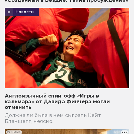
«Созданный в Бездне: Тайна пробуждения»
Новости
Англоязычный спин-офф «Игры в
кальмара» от Дэвида Финчера могли
отменить
Должна ли была в нем сыграть Кейт
Бланшетт, неясно.
РЕКЛАМА