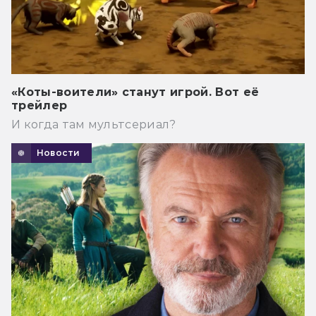
«Коты-воители» станут игрой. Вот её
трейлер
И когда там мультсериал?
Новости