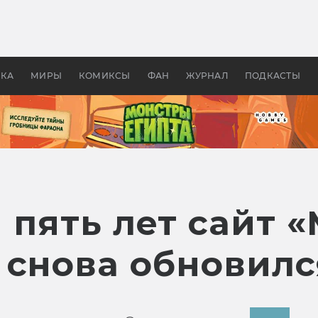
 фильмы смотреть в
Как создавались «Страшил
те 2026? В мире —
фильм, без которого не б
липсис, в России —
бы «Властелина колец»
ие комедии
УКА
МИРЫ
КОМИКСЫ
ФАН
ЖУРНАЛ
ПОДКАСТЫ
 пять лет сайт 
 снова обновилс