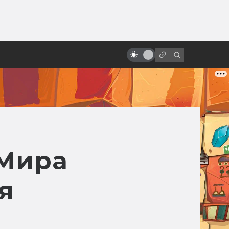
ы»:
Фильмы Warhammer 40,000:
ыло
официальные, фанатские и
будущие
«Мира
я