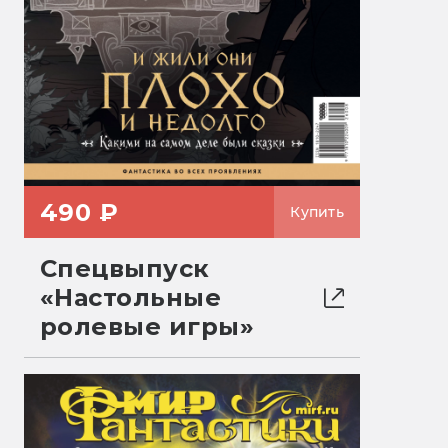
490 ₽
Купить
Спецвыпуск
«Настольные
ролевые игры»