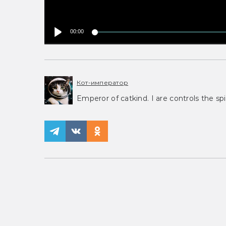
00:00
Кот-император
Emperor of catkind. I are controls the spi