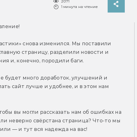
2071
1 минута на чтение
вление!
астики» снова изменился. Мы поставили 
лавную страницу, разделили новости и 
ия и, конечно, породили баги.
ше будет много доработок, улучшений и 
ть сайт лучше и удобнее, и в этом нам 
чтобы вы могли рассказать нам об ошибках на 
или неверно свёрстана страница? Что-то мы 
или — и тут вся надежда на вас!