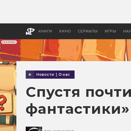
Какие
авгус
апока
детск
КНИГИ
КИНО
СЕРИАЛЫ
ИГРЫ
НА
РЕКЛАМА
Новости
|
О нас
Спустя почти
фантастики»
Кот-император