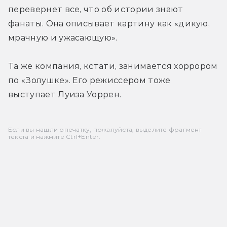
перевернет все, что об истории знают 
фанаты. Она описывает картину как «дикую, 
мрачную и ужасающую».
Та же компания, кстати, занимается хоррором 
по «Золушке». Его режиссером тоже 
выступает Луиза Уоррен.
Если вы нашли опечатку, пожалуйста, выделите фрагмент
текста и нажмите Ctrl+Enter.