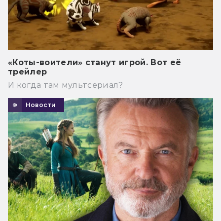
«Коты-воители» станут игрой. Вот её
трейлер
И когда там мультсериал?
Новости