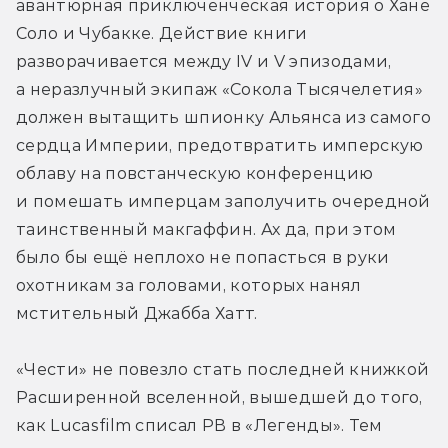
авантюрная приключенческая история о Хане 
Соло и Чубакке. Действие книги 
разворачивается между IV и V эпизодами, 
а неразлучный экипаж «Сокола Тысячелетия» 
должен вытащить шпионку Альянса из самого 
сердца Империи, предотвратить имперскую 
облаву на повстанческую конференцию 
и помешать имперцам заполучить очередной 
таинственный макгаффин. Ах да, при этом 
было бы ещё неплохо не попасться в руки 
охотникам за головами, которых нанял 
мстительный Джабба Хатт.
«Чести» не повезло стать последней книжкой 
Расширенной вселенной, вышедшей до того, 
как Lucasfilm списал РВ в «Легенды». Тем 