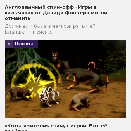
Англоязычный спин-офф «Игры в
кальмара» от Дэвида Финчера могли
отменить
Должна ли была в нем сыграть Кейт
Бланшетт, неясно.
Новости
«Коты-воители» станут игрой. Вот её