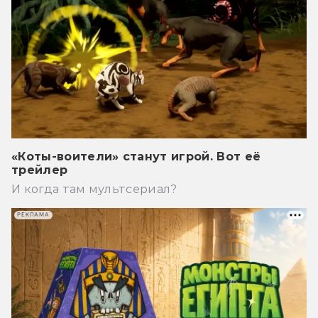
«Коты-воители» станут игрой. Вот её
трейлер
И когда там мультсериал?
РЕКЛАМА