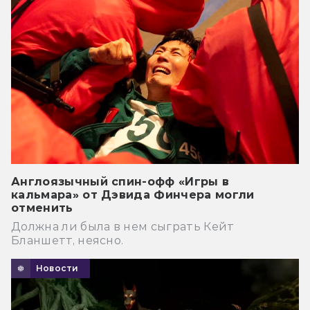
Англоязычный спин-офф «Игры в
кальмара» от Дэвида Финчера могли
отменить
Должна ли была в нем сыграть Кейт
Бланшетт, неясно.
Новости