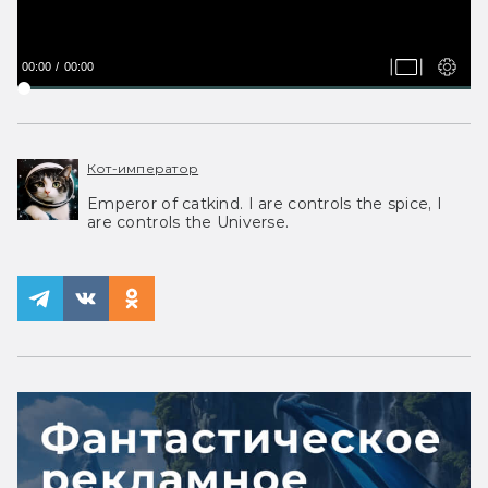
00:00
00:00
Кот-император
Emperor of catkind. I are controls the spice, I
are controls the Universe.