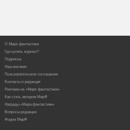
О Мире фантастики
Где купить журнал?
Подписка
Наш магазин
Пользовательское соглашение
Контакты и редакция
Реклама на «Мире фантастики»
Как стать автором МирФ
Награды «Мира фантастики»
Вопросы редакции
Форум МирФ