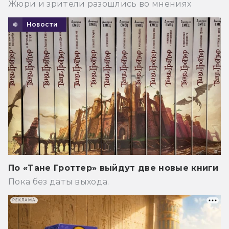
Жюри и зрители разошлись во мнениях
Новости
По «Тане Гроттер» выйдут две новые книги
Пока без даты выхода.
РЕКЛАМА