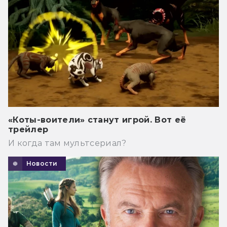
«Коты-воители» станут игрой. Вот её
трейлер
И когда там мультсериал?
Новости