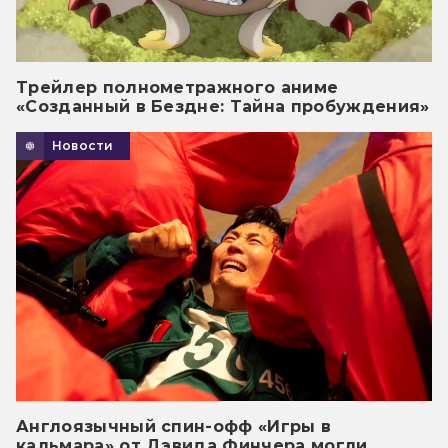
Трейлер полнометражного аниме
«Созданный в Бездне: Тайна пробуждения»
Новости
Англоязычный спин-офф «Игры в
кальмара» от Дэвида Финчера могли